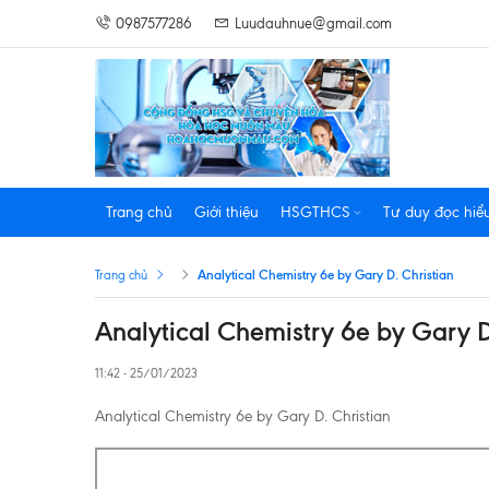
0987577286
Luudauhnue@gmail.com
Trang chủ
Giới thiệu
HSGTHCS
Tư duy đọc hiể
Analytical Chemistry 6e by Gary D. Christian
Trang chủ
Analytical Chemistry 6e by Gary D
11:42 - 25/01/2023
Analytical Chemistry 6e by Gary D. Christian