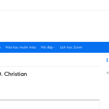
u
Hóa học muôn màu
Hỏi đáp
Lịch học Zoom
. Christian
K