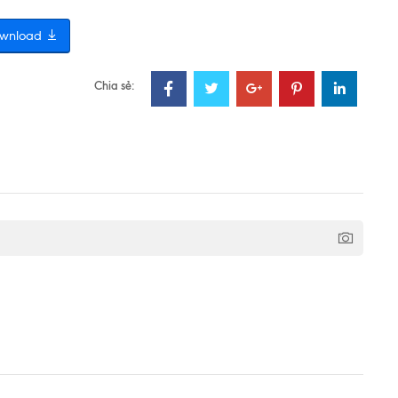
wnload
Chia sẻ: