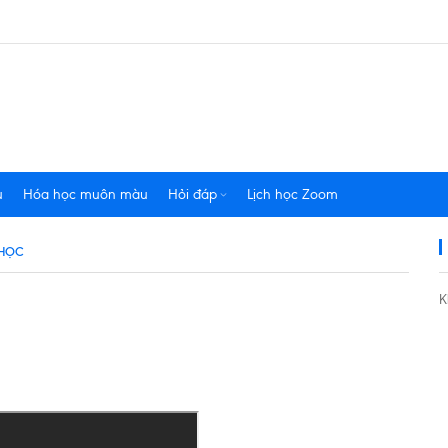
u
Hóa học muôn màu
Hỏi đáp
Lịch học Zoom
 HỌC
K