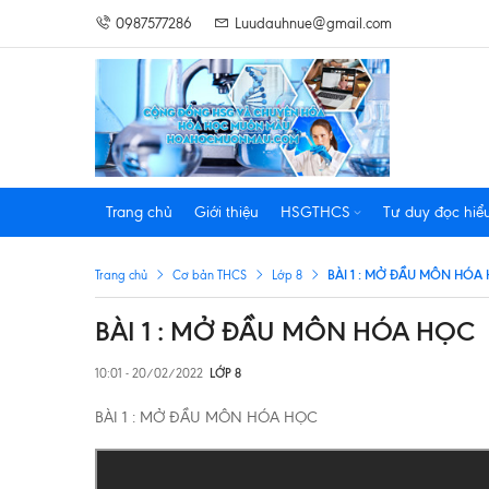
0987577286
Luudauhnue@gmail.com
Trang chủ
Giới thiệu
HSGTHCS
Tư duy đọc hiể
BÀI 1 : MỞ ĐẦU MÔN HÓA
Trang chủ
Cơ bản THCS
Lớp 8
BÀI 1 : MỞ ĐẦU MÔN HÓA HỌC
10:01 - 20/02/2022
LỚP 8
BÀI 1 : MỞ ĐẦU MÔN HÓA HỌC