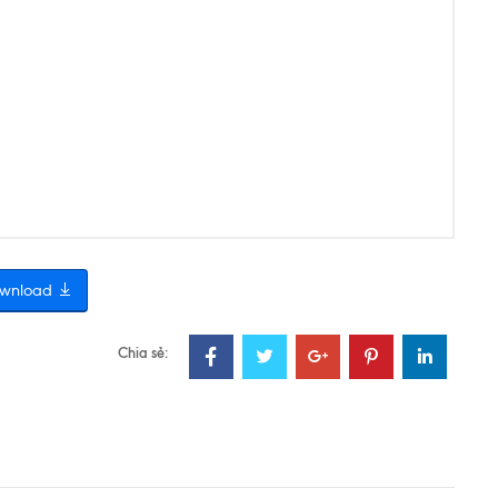
wnload
Chia sẻ: