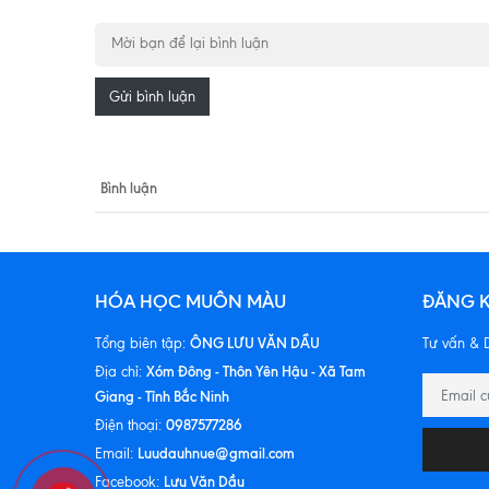
Gửi bình luận
Bình luận
HÓA HỌC MUÔN MÀU
ĐĂNG K
ÔNG LƯU VĂN DẦU
Tổng biên tập:
Tư vấn & D
Xóm Đông - Thôn Yên Hậu - Xã Tam
Địa chỉ:
Giang - Tỉnh Bắc Ninh
0987577286
Điện thoại:
Luudauhnue@gmail.com
Email:
Lưu Văn Dầu
Facebook: