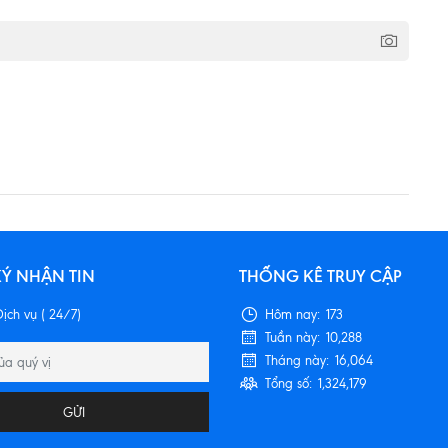
Ý NHẬN TIN
THỐNG KÊ TRUY CẬP
ịch vụ ( 24/7)
Hôm nay:
173
Tuần này:
10,288
Tháng này:
16,064
Tổng số:
1,324,179
GỬI