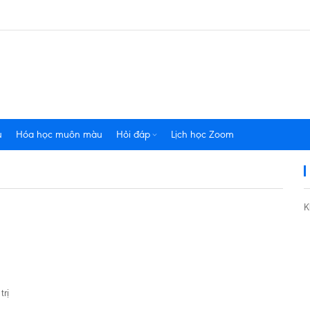
u
Hóa học muôn màu
Hỏi đáp
Lịch học Zoom
K
trị