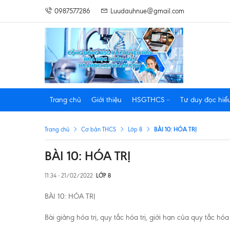
0987577286
Luudauhnue@gmail.com
Trang chủ
Giới thiệu
HSGTHCS
Tư duy đọc hiể
BÀI 10: HÓA TRỊ
Trang chủ
Cơ bản THCS
Lớp 8
BÀI 10: HÓA TRỊ
11:34 - 21/02/2022
LỚP 8
BÀI 10: HÓA TRỊ
Bài giảng hóa trị, quy tắc hóa trị, giới hạn của quy tắc hóa 