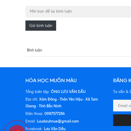
Gửi bình luận
Bình luận
HÓA HỌC MUÔN MÀU
ĐĂNG K
ÔNG LƯU VĂN DẦU
Tổng biên tập:
Tư vấn & D
Xóm Đông - Thôn Yên Hậu - Xã Tam
Địa chỉ:
Giang - Tỉnh Bắc Ninh
0987577286
Điện thoại:
Luudauhnue@gmail.com
Email:
Lưu Văn Dầu
Facebook: