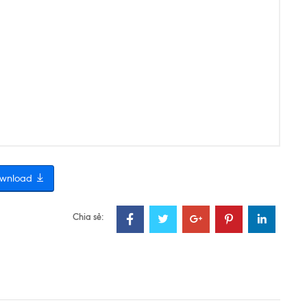
wnload
Chia sẻ: