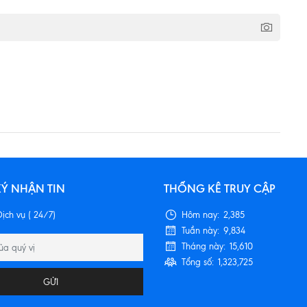
Ý NHẬN TIN
THỐNG KÊ TRUY CẬP
ịch vụ ( 24/7)
Hôm nay:
2,385
Tuần này:
9,834
Tháng này:
15,610
Tổng số:
1,323,725
GỬI