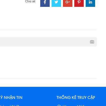
Chia sẻ:
Ý NHẬN TIN
THỐNG KÊ TRUY CẬP