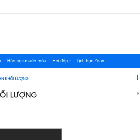
u
Hóa học muôn màu
Hỏi đáp
Lịch học Zoom
TOÀN KHỐI LƯỢNG
KHỐI LƯỢNG
K