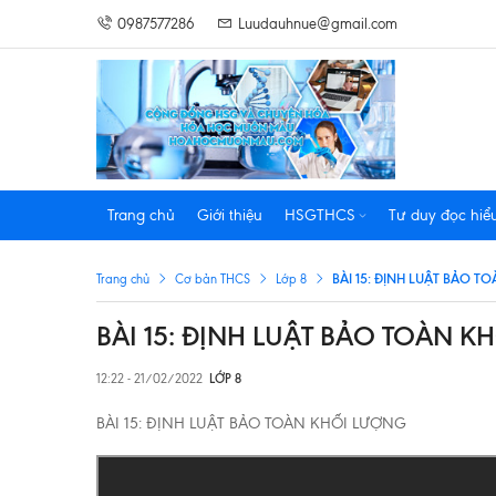
0987577286
Luudauhnue@gmail.com
Trang chủ
Giới thiệu
HSGTHCS
Tư duy đọc hiể
BÀI 15: ĐỊNH LUẬT BẢO 
Trang chủ
Cơ bản THCS
Lớp 8
BÀI 15: ĐỊNH LUẬT BẢO TOÀN 
12:22 - 21/02/2022
LỚP 8
BÀI 15: ĐỊNH LUẬT BẢO TOÀN KHỐI LƯỢNG