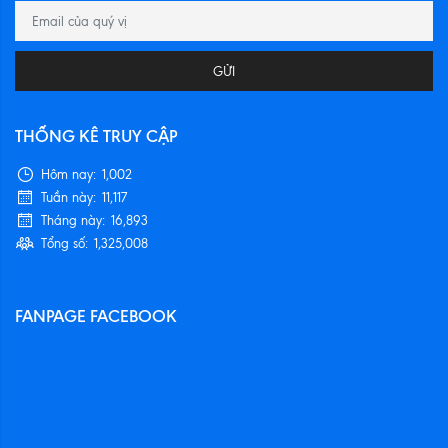
GỬI
THỐNG KÊ TRUY CẬP
Hôm nay:
1,002
Tuần này:
11,117
Tháng này:
16,893
Tổng số:
1,325,008
FANPAGE FACEBOOK