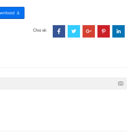
wnload
Chia sẻ: