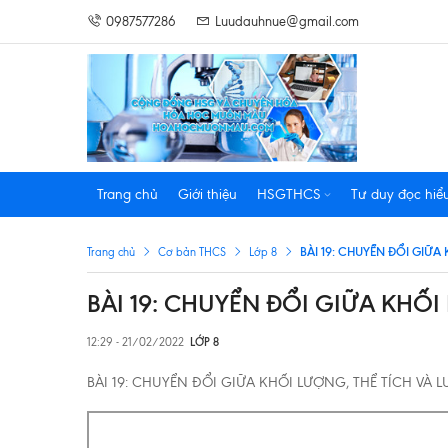
0987577286
Luudauhnue@gmail.com
Trang chủ
Giới thiệu
HSGTHCS
Tư duy đọc hiể
BÀI 19: CHUYỂN ĐỔI GIỮA
Trang chủ
Cơ bản THCS
Lớp 8
BÀI 19: CHUYỂN ĐỔI GIỮA KHỐ
12:29 - 21/02/2022
LỚP 8
BÀI 19: CHUYỂN ĐỔI GIỮA KHỐI LƯỢNG, THỂ TÍCH VÀ