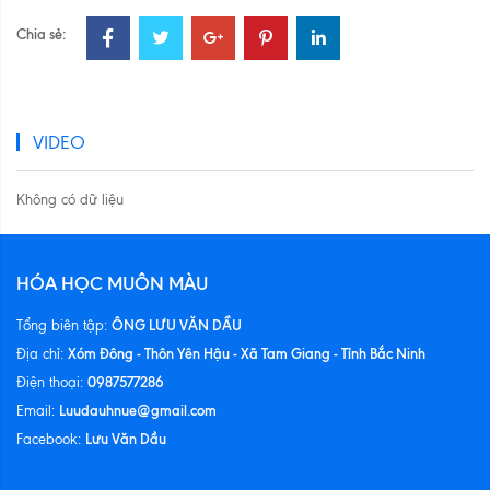
Chia sẻ:
VIDEO
Không có dữ liệu
HÓA HỌC MUÔN MÀU
ÔNG LƯU VĂN DẦU
Tổng biên tập:
Xóm Đông - Thôn Yên Hậu - Xã Tam Giang - Tỉnh Bắc Ninh
Địa chỉ:
0987577286
Điện thoại:
Luudauhnue@gmail.com
Email:
Lưu Văn Dầu
Facebook: