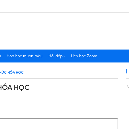
u
Hóa học muôn màu
Hỏi đáp
Lịch học Zoom
 THỨC HÓA HỌC
 HÓA HỌC
K