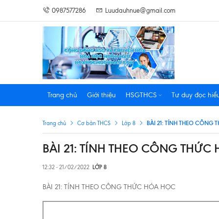
0987577286
Luudauhnue@gmail.com
Trang chủ
Giới thiệu
HSGTHCS
Tư duy đọc hiể
BÀI 21: TÍNH THEO CÔNG
Trang chủ
Cơ bản THCS
Lớp 8
BÀI 21: TÍNH THEO CÔNG THỨC
12:32 - 21/02/2022
LỚP 8
BÀI 21: TÍNH THEO CÔNG THỨC HÓA HỌC