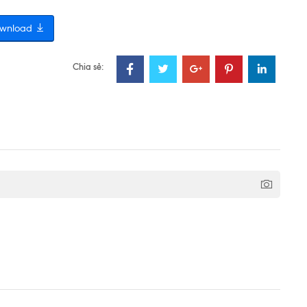
wnload
Chia sẻ: