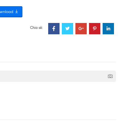
wnload
Chia sẻ: