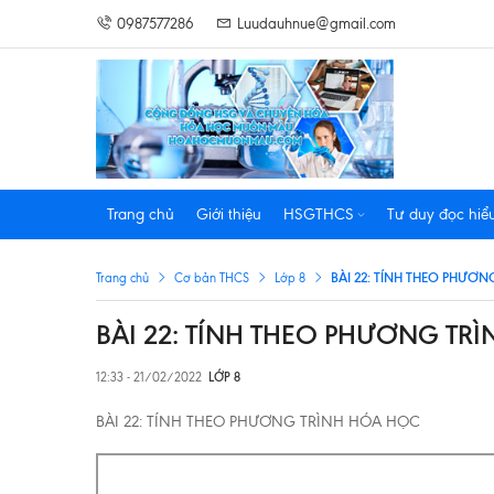
0987577286
Luudauhnue@gmail.com
Trang chủ
Giới thiệu
HSGTHCS
Tư duy đọc hiể
BÀI 22: TÍNH THEO PHƯƠ
Trang chủ
Cơ bản THCS
Lớp 8
BÀI 22: TÍNH THEO PHƯƠNG TR
12:33 - 21/02/2022
LỚP 8
BÀI 22: TÍNH THEO PHƯƠNG TRÌNH HÓA HỌC