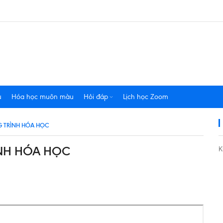
u
Hóa học muôn màu
Hỏi đáp
Lịch học Zoom
NG TRÌNH HÓA HỌC
ÌNH HÓA HỌC
K