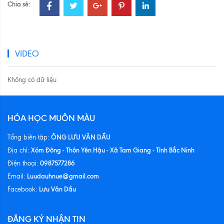
Chia sẻ:
VIDEO
Không có dữ liệu
HÓA HỌC MUÔN MÀU
ÔNG LƯU VĂN DẦU
Tổng biên tập:
Xóm Đông - Thôn Yên Hậu - Xã Tam Giang - Tỉnh Bắc Ninh
Địa chỉ:
0987577286
Điện thoại:
Luudauhnue@gmail.com
Email:
Lưu Văn Dầu
Facebook:
ĐĂNG KÝ NHẬN TIN