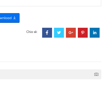
wnload
Chia sẻ: