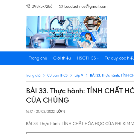
0987577286
Luudauhnue@gmail.com
Trang chủ
Giới thiệu
HSGTHCS
Tư duy đọc hiể
BÀI 33. Thực hành: TÍNH
Trang chủ
Cơ bản THCS
Lớp 9
BÀI 33. Thực hành: TÍNH CHẤT 
CỦA CHÚNG
16:01 - 21/02/2022
LỚP 9
BÀI 33. Thực hành: TÍNH CHẤT HÓA HỌC CỦA PHI KI