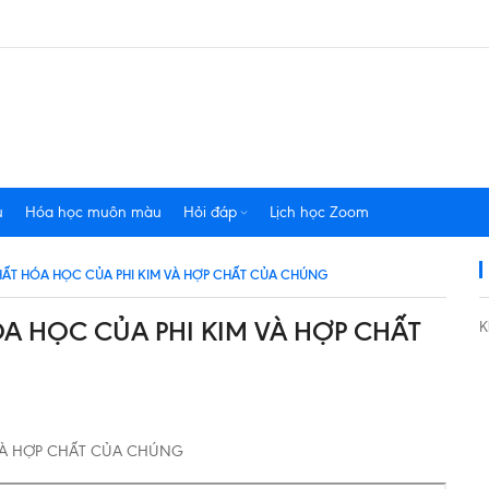
u
Hóa học muôn màu
Hỏi đáp
Lịch học Zoom
 CHẤT HÓA HỌC CỦA PHI KIM VÀ HỢP CHẤT CỦA CHÚNG
HÓA HỌC CỦA PHI KIM VÀ HỢP CHẤT
K
M VÀ HỢP CHẤT CỦA CHÚNG