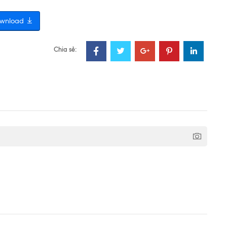
wnload
Chia sẻ: