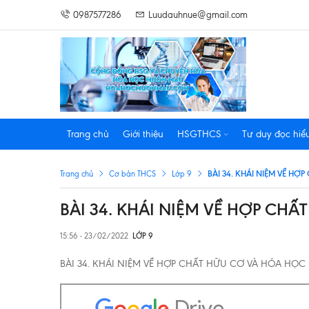
0987577286
Luudauhnue@gmail.com
Trang chủ
Giới thiệu
HSGTHCS
Tư duy đọc hiể
BÀI 34. KHÁI NIỆM VỀ H
Trang chủ
Cơ bản THCS
Lớp 9
BÀI 34. KHÁI NIỆM VỀ HỢP CH
15:56 - 23/02/2022
LỚP 9
BÀI 34. KHÁI NIỆM VỀ HỢP CHẤT HỮU CƠ VÀ HÓA HỌ