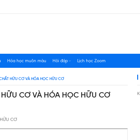
u
Hóa học muôn màu
Hỏi đáp
Lịch học Zoom
ỢP CHẤT HỮU CƠ VÀ HÓA HỌC HỮU CƠ
ẤT HỮU CƠ VÀ HÓA HỌC HỮU CƠ
K
C HỮU CƠ