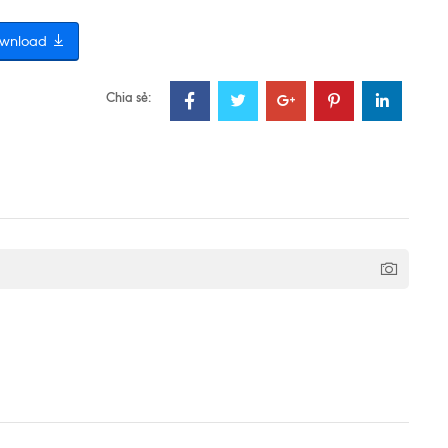
wnload
Chia sẻ: