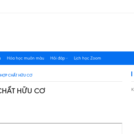
u
Hóa học muôn màu
Hỏi đáp
Lịch học Zoom
Ử HỢP CHẤT HỮU CƠ
 CHẤT HỮU CƠ
K