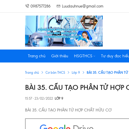
0987577286
Luudauhnue@gmail.com
Trang chủ
Giới thiệu
HSGTHCS
Tư duy đọc hiể
BÀI 35. CẤU TẠO PHÂN T
Trang chủ
Cơ bản THCS
Lớp 9
BÀI 35. CẤU TẠO PHÂN TỬ HỢP
15:57 - 23/02/2022
LỚP 9
BÀI 35. CẤU TẠO PHÂN TỬ HỢP CHẤT HỮU CƠ