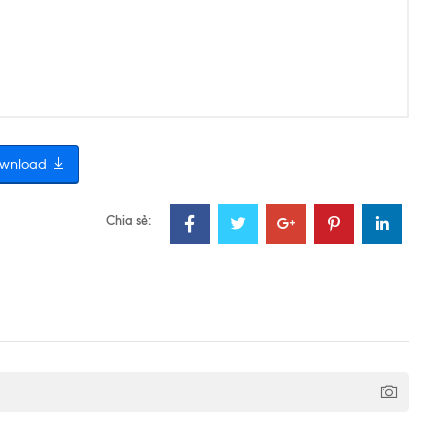
wnload
Chia sẻ: