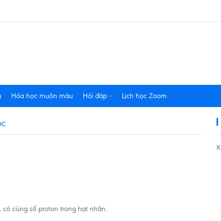
u
Hóa học muôn màu
Hỏi đáp
Lịch học Zoom
ỌC
K
 có cùng số proton trong hạt nhân.