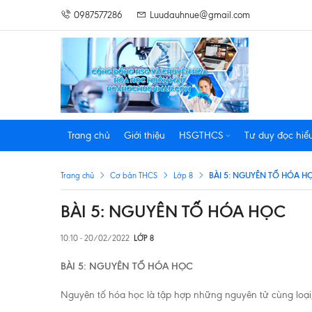
0987577286
Luudauhnue@gmail.com
Trang chủ
Giới thiệu
HSGTHCS
Tư duy đọc hiể
BÀI 5: NGUYÊN TỐ HÓA H
Trang chủ
Cơ bản THCS
Lớp 8
BÀI 5: NGUYÊN TỐ HÓA HỌC
10:10 - 20/02/2022
LỚP 8
BÀI 5: NGUYÊN TỐ HÓA HỌC
Nguyên tố hóa học là tập hợp những nguyên tử cùng loại,