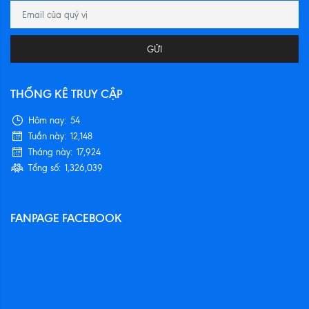
GỬI
THỐNG KÊ TRUY CẬP
Hôm nay:
54
Tuần này:
12,148
Tháng này:
17,924
Tổng số:
1,326,039
FANPAGE FACEBOOK