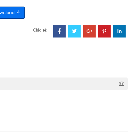
wnload
Chia sẻ: