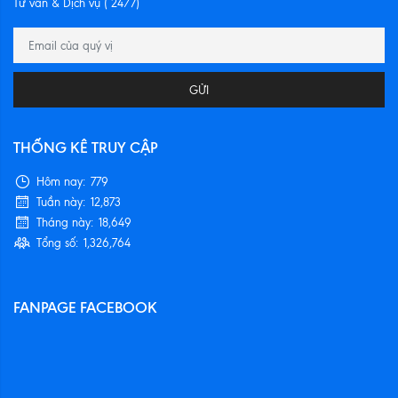
Tư vấn & Dịch vụ ( 24/7)
GỬI
THỐNG KÊ TRUY CẬP
Hôm nay:
779
Tuần này:
12,873
Tháng này:
18,649
Tổng số:
1,326,764
FANPAGE FACEBOOK