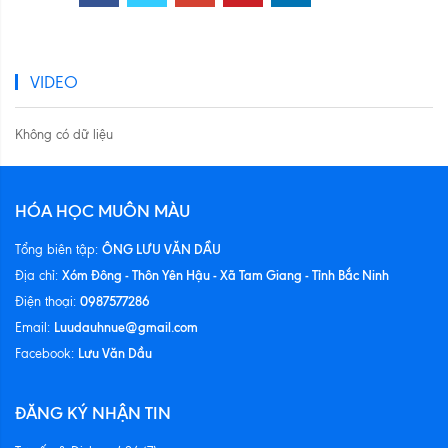
VIDEO
Không có dữ liệu
HÓA HỌC MUÔN MÀU
ÔNG LƯU VĂN DẦU
Tổng biên tập:
Xóm Đông - Thôn Yên Hậu - Xã Tam Giang - Tỉnh Bắc Ninh
Địa chỉ:
0987577286
Điện thoại:
Luudauhnue@gmail.com
Email:
Lưu Văn Dầu
Facebook:
ĐĂNG KÝ NHẬN TIN