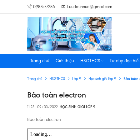
0987577286
Luudauhnue@gmail.com
Trang chủ
Giới thiệu
HSGTHCS
Tư duy đọc hiể
Bảo toàn 
Trang chủ
HSGTHCS
Lớp 9
Học sinh giỏi lớp 9
Bảo toàn electron
11:23 - 09/03/2022
HỌC SINH GIỎI LỚP 9
Bảo toàn electron