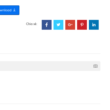
wnload
Chia sẻ: