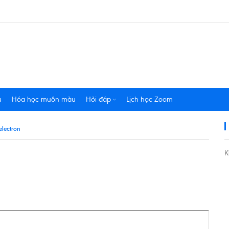
u
Hóa học muôn màu
Hỏi đáp
Lịch học Zoom
electron
K