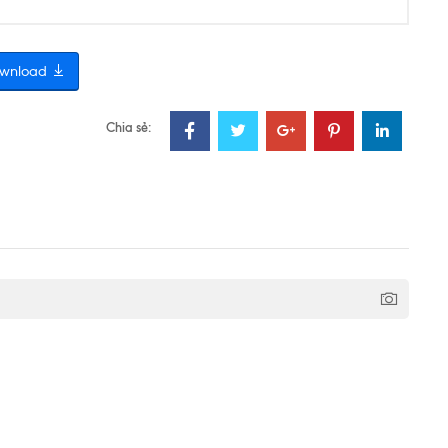
wnload
Chia sẻ: