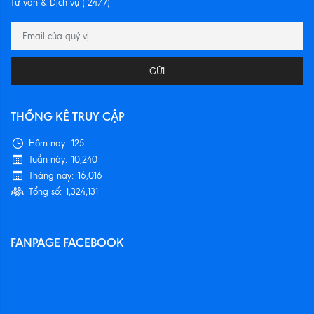
Tư vấn & Dịch vụ ( 24/7)
GỬI
THỐNG KÊ TRUY CẬP
Hôm nay:
125
Tuần này:
10,240
Tháng này:
16,016
Tổng số:
1,324,131
FANPAGE FACEBOOK