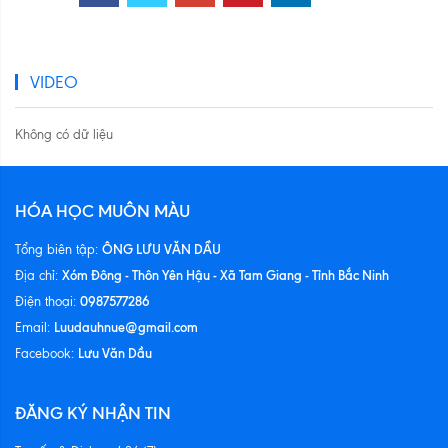
VIDEO
Không có dữ liệu
HÓA HỌC MUÔN MÀU
ÔNG LƯU VĂN DẦU
Tổng biên tập:
Xóm Đông - Thôn Yên Hậu - Xã Tam Giang - Tỉnh Bắc Ninh
Địa chỉ:
0987577286
Điện thoại:
Luudauhnue@gmail.com
Email:
Lưu Văn Dầu
Facebook:
ĐĂNG KÝ NHẬN TIN