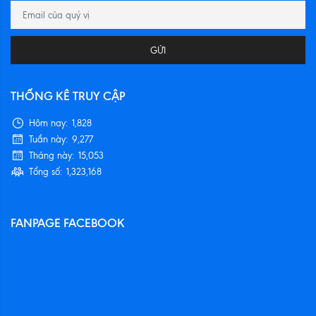
GỬI
THỐNG KÊ TRUY CẬP
Hôm nay:
1,828
Tuần này:
9,277
Tháng này:
15,053
Tổng số:
1,323,168
FANPAGE FACEBOOK