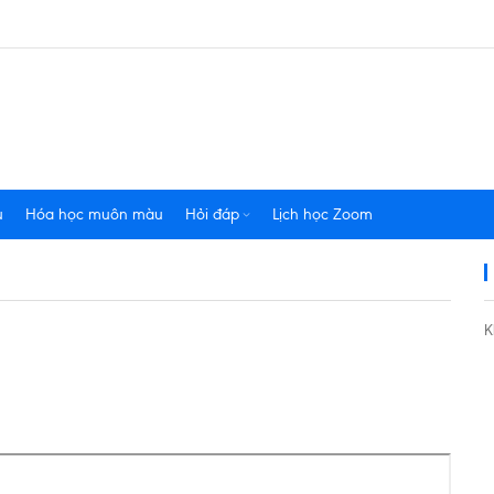
u
Hóa học muôn màu
Hỏi đáp
Lịch học Zoom
K