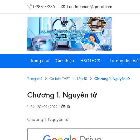
0987577286
Luudauhnue@gmail.com
Trang chủ
Giới thiệu
HSGTHCS
Tư duy đọc hiể
Chương 1. Nguyên tử
Trang chủ
Cơ bản THPT
Lớp 10
Chương 1. Nguyên tử
11:34 - 20/02/2022
LỚP 10
Chương 1. Nguyên tử