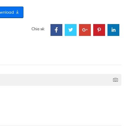
wnload
Chia sẻ: