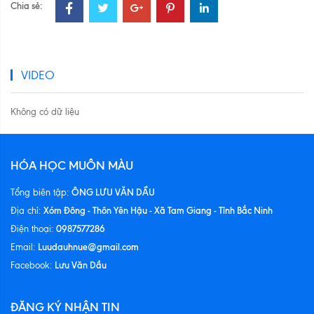
Chia sẻ:
VIDEO
Không có dữ liệu
HÓA HỌC MUÔN MÀU
ÔNG LƯU VĂN DẦU
Tổng biên tập:
Xóm Đông - Thôn Yên Hậu - Xã Tam Giang - Tỉnh Bắc Ninh
Địa chỉ:
0987577286
Điện thoại:
Luudauhnue@gmail.com
Email:
Lưu Văn Dầu
Facebook:
ĐĂNG KÝ NHẬN TIN