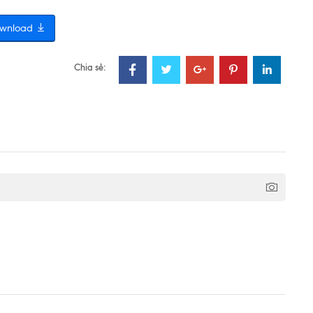
wnload
Chia sẻ: