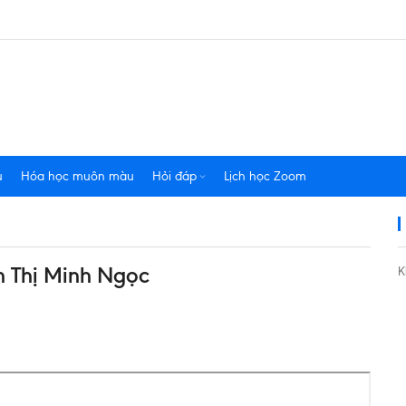
u
Hóa học muôn màu
Hỏi đáp
Lịch học Zoom
n Thị Minh Ngọc
K