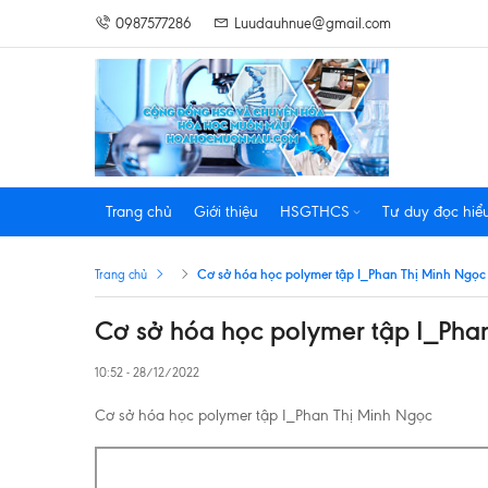
0987577286
Luudauhnue@gmail.com
Trang chủ
Giới thiệu
HSGTHCS
Tư duy đọc hiể
Cơ sở hóa học polymer tập I_Phan Thị Minh Ngọc
Trang chủ
Cơ sở hóa học polymer tập I_Pha
10:52 - 28/12/2022
Cơ sở hóa học polymer tập I_Phan Thị Minh Ngọc