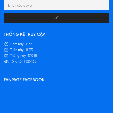
GỬI
THỐNG KÊ TRUY CẬP
Hôm nay:
1,157
Tuần này:
11,272
Tháng này:
17,048
Tổng số:
1,325,163
FANPAGE FACEBOOK