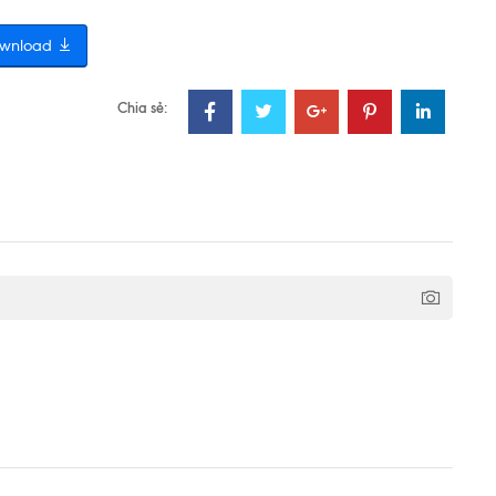
wnload
Chia sẻ: