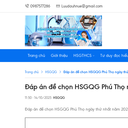
0987577286
Luudauhnue@gmail.com
Trang chủ
Giới thiệu
HSGTHCS
Tư duy đọc hiể
Đáp án đề chọn HSGQG Phú Thọ ngày thứ
Trang chủ
HSGQG
Đáp án đề chọn HSGQG Phú Thọ n
11:50 - 14/10/2025
HSGQG
Đáp án đề chọn HSGQG Phú Thọ ngày thứ nhất năm 202