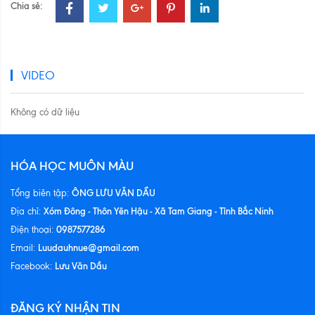
Chia sẻ:
VIDEO
Không có dữ liệu
HÓA HỌC MUÔN MÀU
ÔNG LƯU VĂN DẦU
Tổng biên tập:
Xóm Đông - Thôn Yên Hậu - Xã Tam Giang - Tỉnh Bắc Ninh
Địa chỉ:
0987577286
Điện thoại:
Luudauhnue@gmail.com
Email:
Lưu Văn Dầu
Facebook:
ĐĂNG KÝ NHẬN TIN