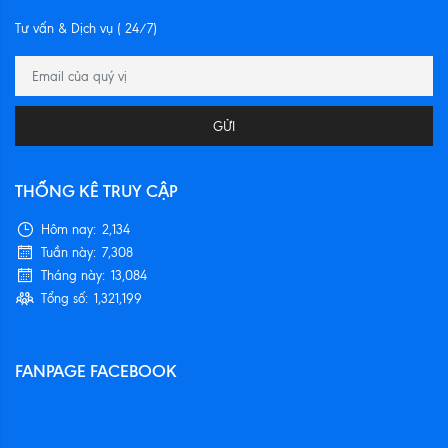
Tư vấn & Dịch vụ ( 24/7)
GỬI
THỐNG KÊ TRUY CẬP
Hôm nay:
2,134
Tuần này:
7,308
Tháng này:
13,084
Tổng số:
1,321,199
FANPAGE FACEBOOK