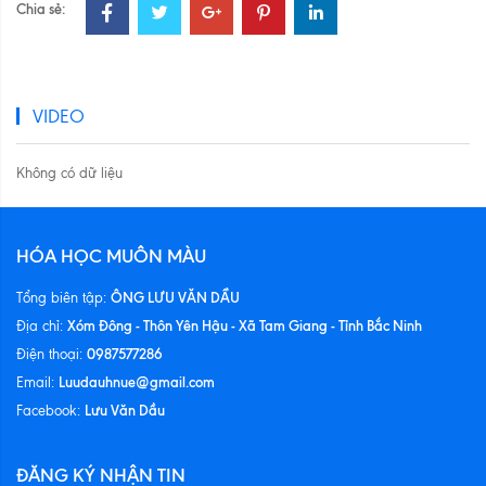
Chia sẻ:
VIDEO
Không có dữ liệu
HÓA HỌC MUÔN MÀU
ÔNG LƯU VĂN DẦU
Tổng biên tập:
Xóm Đông - Thôn Yên Hậu - Xã Tam Giang - Tỉnh Bắc Ninh
Địa chỉ:
0987577286
Điện thoại:
Luudauhnue@gmail.com
Email:
Lưu Văn Dầu
Facebook:
ĐĂNG KÝ NHẬN TIN