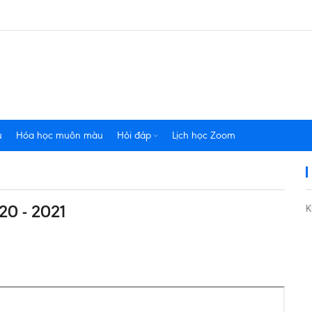
u
Hóa học muôn màu
Hỏi đáp
Lịch học Zoom
0 - 2021
K