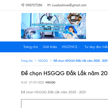
0987577286
Luudauhnue@gmail.com
Trang chủ
Giới thiệu
HSGTHCS
Tư duy đọc hiể
Đề chọn HSGQG Đắk Lắk năm 2020 - 2021
Trang chủ
HSGQG
Đề chọn HSGQG Đắk Lắk năm 202
14:23 - 27/07/2022
HSGQG
Đề chọn HSGQG Đắk Lắk năm 2020 - 2021