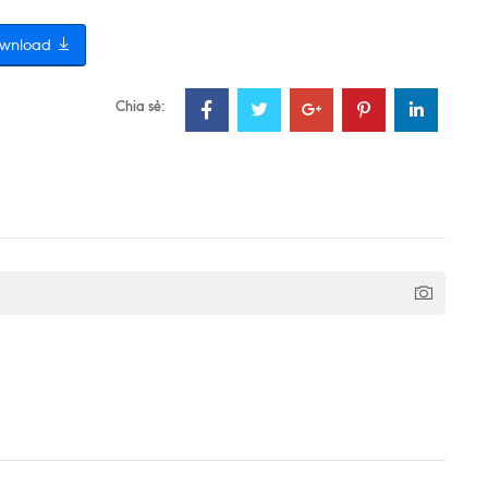
wnload
Chia sẻ: