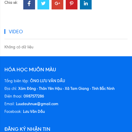
Chia sẻ:
VIDEO
Không có dữ liệu
HÓA HỌC MUÔN MÀU
ÔNG LƯU VĂN DẦU
Tổng biên tập:
Xóm Đông - Thôn Yên Hậu - Xã Tam Giang - Tỉnh Bắc Ninh
Địa chỉ:
0987577286
Điện thoại:
Luudauhnue@gmail.com
Email:
Lưu Văn Dầu
Facebook:
ĐĂNG KÝ NHẬN TIN