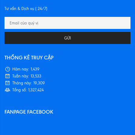
Tư vấn & Dịch vụ ( 24/7)
GỬI
THỐNG KÊ TRUY CẬP
Hôm nay:
1,439
Tuần này:
13,533
Tháng này:
19,309
Tổng số:
1,327,424
FANPAGE FACEBOOK