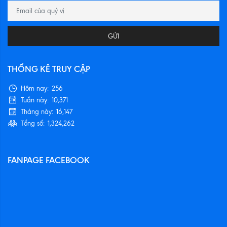
GỬI
THỐNG KÊ TRUY CẬP
Hôm nay:
256
Tuần này:
10,371
Tháng này:
16,147
Tổng số:
1,324,262
FANPAGE FACEBOOK