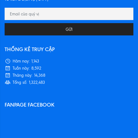
GỬI
THỐNG KÊ TRUY CẬP
Hôm nay:
1,143
Tuần này:
8,592
Tháng này:
14,368
Tổng số:
1,322,483
FANPAGE FACEBOOK