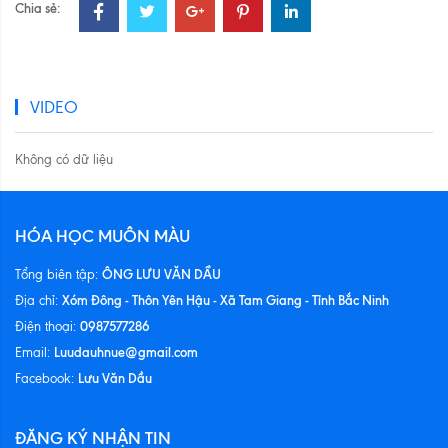
Chia sẻ:
VIDEO
Không có dữ liệu
HÓA HỌC MUÔN MÀU
ÔNG LƯU VĂN DẦU
Tổng biên tập:
Xóm Đông - Thôn Yên Hậu - Xã Tam Giang - Tỉnh Bắc Ninh
Địa chỉ:
0987577286
Điện thoại:
Luudauhnue@gmail.com
Email:
Lưu Văn Dầu
Facebook:
ĐĂNG KÝ NHẬN TIN