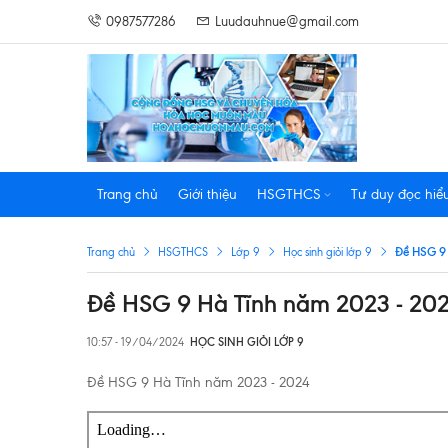
0987577286
Luudauhnue@gmail.com
Trang chủ
Giới thiệu
HSGTHCS
Tư duy đọc hiể
Đề HSG 9 
Trang chủ
HSGTHCS
Lớp 9
Học sinh giỏi lớp 9
Đề HSG 9 Hà Tĩnh năm 2023 - 20
10:57 - 19/04/2024
HỌC SINH GIỎI LỚP 9
Đề HSG 9 Hà Tĩnh năm 2023 - 2024