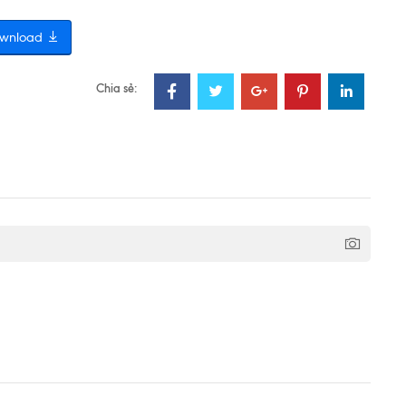
wnload
Chia sẻ: