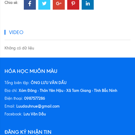
Chia sẻ:
VIDEO
Không có dữ liệu
HÓA HỌC MUÔN MÀU
ÔNG LƯU VĂN DẦU
Tổng biên tập:
Xóm Đông - Thôn Yên Hậu - Xã Tam Giang - Tỉnh Bắc Ninh
Địa chỉ:
0987577286
Điện thoại:
Luudauhnue@gmail.com
Email:
Lưu Văn Dầu
Facebook:
ĐĂNG KÝ NHẬN TIN