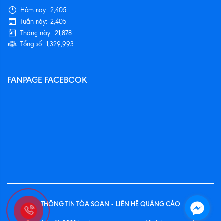
Hôm nay:
2,405
Tuần này:
2,405
Tháng này:
21,878
Tổng số:
1,329,993
FANPAGE FACEBOOK
THÔNG TIN TÒA SOẠN
LIÊN HỆ QUẢNG CÁO
-