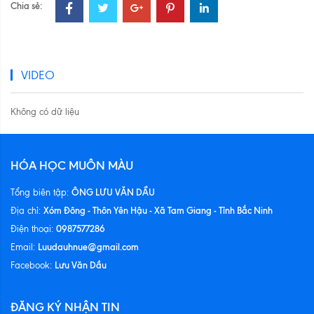
Chia sẻ:
VIDEO
Không có dữ liệu
HÓA HỌC MUÔN MÀU
ÔNG LƯU VĂN DẦU
Tổng biên tập:
Xóm Đông - Thôn Yên Hậu - Xã Tam Giang - Tỉnh Bắc Ninh
Địa chỉ:
0987577286
Điện thoại:
Luudauhnue@gmail.com
Email:
Lưu Văn Dầu
Facebook:
ĐĂNG KÝ NHẬN TIN