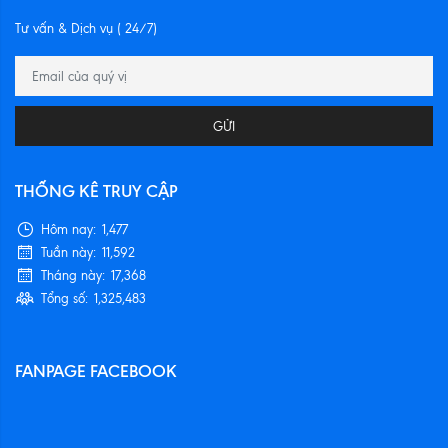
Tư vấn & Dịch vụ ( 24/7)
GỬI
THỐNG KÊ TRUY CẬP
Hôm nay:
1,477
Tuần này:
11,592
Tháng này:
17,368
Tổng số:
1,325,483
FANPAGE FACEBOOK