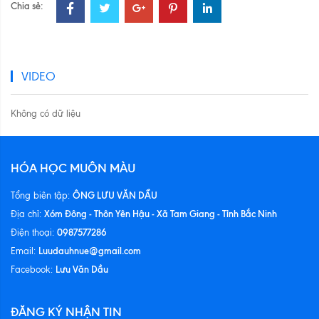
Chia sẻ:
VIDEO
Không có dữ liệu
HÓA HỌC MUÔN MÀU
ÔNG LƯU VĂN DẦU
Tổng biên tập:
Xóm Đông - Thôn Yên Hậu - Xã Tam Giang - Tỉnh Bắc Ninh
Địa chỉ:
0987577286
Điện thoại:
Luudauhnue@gmail.com
Email:
Lưu Văn Dầu
Facebook:
ĐĂNG KÝ NHẬN TIN