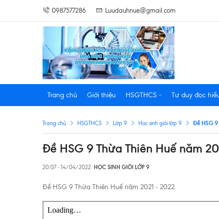
0987577286
Luudauhnue@gmail.com
Trang chủ
Giới thiệu
HSGTHCS
Tư duy đọc hiể
Đề HSG 9 
Trang chủ
HSGTHCS
Lớp 9
Học sinh giỏi lớp 9
Đề HSG 9 Thừa Thiên Huế năm 20
20:07 - 14/04/2022
HỌC SINH GIỎI LỚP 9
Đề HSG 9 Thừa Thiên Huế năm 2021 - 2022