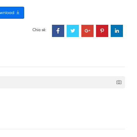
wnload
Chia sẻ: