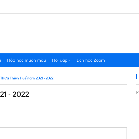
u
Hóa học muôn màu
Hỏi đáp
Lịch học Zoom
Thừa Thiên Huế năm 2021 - 2022
21 - 2022
K