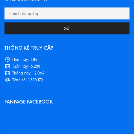
GỬI
THỐNG KÊ TRUY CẬP
Hôm nay:
1,114
Tuần này:
6,288
Tháng này:
12,064
Tổng số:
1,320,179
FANPAGE FACEBOOK