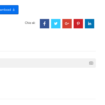
wnload
Chia sẻ: