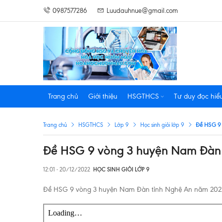
0987577286
Luudauhnue@gmail.com
Trang chủ
Giới thiệu
HSGTHCS
Tư duy đọc hiể
Đề HSG 9
Trang chủ
HSGTHCS
Lớp 9
Học sinh giỏi lớp 9
Đề HSG 9 vòng 3 huyện Nam Đàn 
12:01 - 20/12/2022
HỌC SINH GIỎI LỚP 9
Đề HSG 9 vòng 3 huyện Nam Đàn tỉnh Nghệ An năm 2022