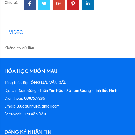
Chia sẻ:
VIDEO
Không có dữ liệu
HÓA HỌC MUÔN MÀU
ÔNG LƯU VĂN DẦU
Tổng biên tập:
Xóm Đông - Thôn Yên Hậu - Xã Tam Giang - Tỉnh Bắc Ninh
Địa chỉ:
0987577286
Điện thoại:
Luudauhnue@gmail.com
Email:
Lưu Văn Dầu
Facebook:
ĐĂNG KÝ NHẬN TIN