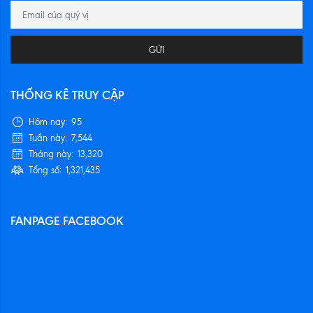
GỬI
THỐNG KÊ TRUY CẬP
Hôm nay:
95
Tuần này:
7,544
Tháng này:
13,320
Tổng số:
1,321,435
FANPAGE FACEBOOK