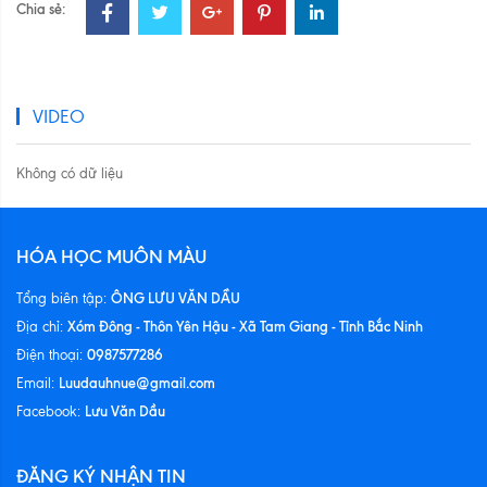
Chia sẻ:
VIDEO
Không có dữ liệu
HÓA HỌC MUÔN MÀU
ÔNG LƯU VĂN DẦU
Tổng biên tập:
Xóm Đông - Thôn Yên Hậu - Xã Tam Giang - Tỉnh Bắc Ninh
Địa chỉ:
0987577286
Điện thoại:
Luudauhnue@gmail.com
Email:
Lưu Văn Dầu
Facebook:
ĐĂNG KÝ NHẬN TIN