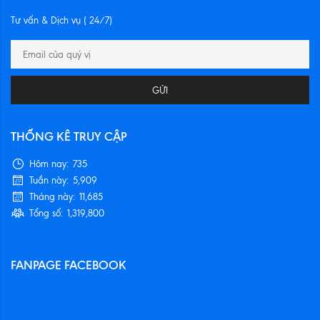
Tư vấn & Dịch vụ ( 24/7)
GỬI
THỐNG KÊ TRUY CẬP
Hôm nay:
735
Tuần này:
5,909
Tháng này:
11,685
Tổng số:
1,319,800
FANPAGE FACEBOOK