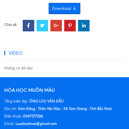
Download
Chia sẻ:
VIDEO
Không có dữ liệu
HÓA HỌC MUÔN MÀU
ÔNG LƯU VĂN DẦU
Tổng biên tập:
Xóm Đông - Thôn Yên Hậu - Xã Tam Giang - Tỉnh Bắc Ninh
Địa chỉ:
0987577286
Điện thoại:
Luudauhnue@gmail.com
Email: