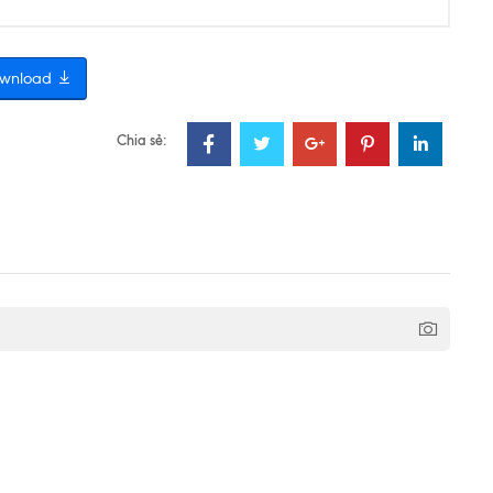
wnload
Chia sẻ: