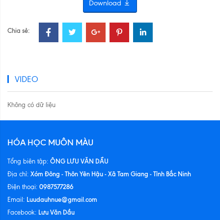
Download
Chia sẻ:
VIDEO
Không có dữ liệu
HÓA HỌC MUÔN MÀU
ÔNG LƯU VĂN DẦU
Tổng biên tập:
Xóm Đông - Thôn Yên Hậu - Xã Tam Giang - Tỉnh Bắc Ninh
Địa chỉ:
0987577286
Điện thoại:
Luudauhnue@gmail.com
Email:
Lưu Văn Dầu
Facebook: