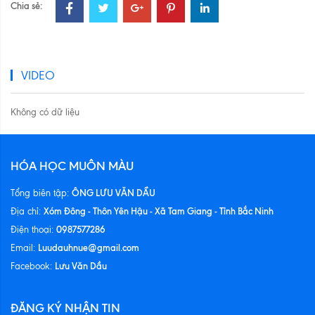
Chia sẻ:
VIDEO
Không có dữ liệu
HÓA HỌC MUÔN MÀU
ÔNG LƯU VĂN DẦU
Tổng biên tập:
Xóm Đông - Thôn Yên Hậu - Xã Tam Giang - Tỉnh Bắc Ninh
Địa chỉ:
0987577286
Điện thoại:
Luudauhnue@gmail.com
Email:
Lưu Văn Dầu
Facebook:
ĐĂNG KÝ NHẬN TIN