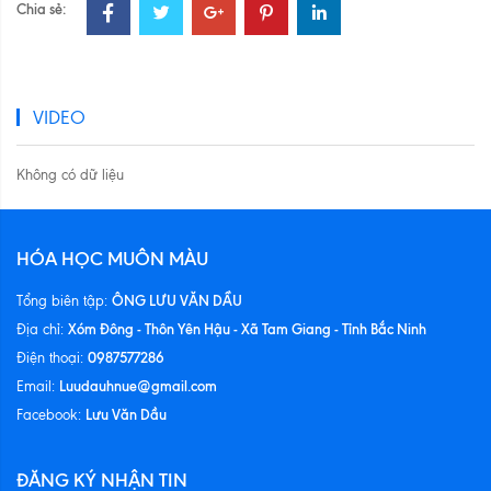
Chia sẻ:
VIDEO
Không có dữ liệu
HÓA HỌC MUÔN MÀU
ÔNG LƯU VĂN DẦU
Tổng biên tập:
Xóm Đông - Thôn Yên Hậu - Xã Tam Giang - Tỉnh Bắc Ninh
Địa chỉ:
0987577286
Điện thoại:
Luudauhnue@gmail.com
Email:
Lưu Văn Dầu
Facebook:
ĐĂNG KÝ NHẬN TIN