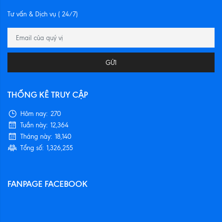
Tư vấn & Dịch vụ ( 24/7)
GỬI
THỐNG KÊ TRUY CẬP
Hôm nay:
270
Tuần này:
12,364
Tháng này:
18,140
Tổng số:
1,326,255
FANPAGE FACEBOOK