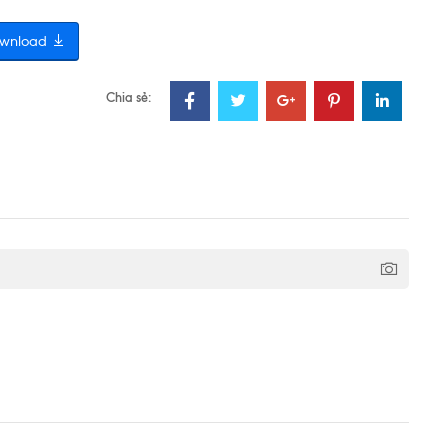
wnload
Chia sẻ: