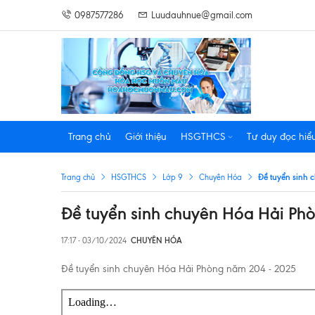
0987577286
Luudauhnue@gmail.com
Trang chủ
Giới thiệu
HSGTHCS
Tư duy đọc hiể
Đề tuyển sinh 
Trang chủ
HSGTHCS
Lớp 9
Chuyên Hóa
Đề tuyển sinh chuyên Hóa Hải Ph
17:17 - 03/10/2024
CHUYÊN HÓA
Đề tuyển sinh chuyên Hóa Hải Phòng năm 204 - 2025